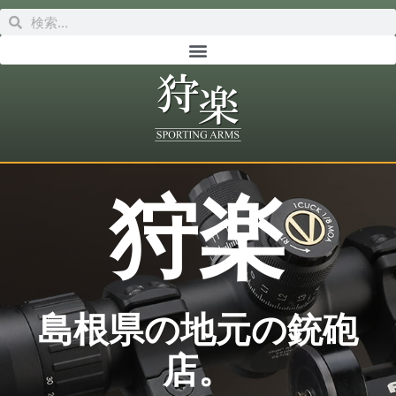
狩楽​
島根県の地元の銃砲
店。