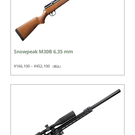
Snowpeak M30B 6.35 mm
¥
166,100
–
¥
452,100
（税込）