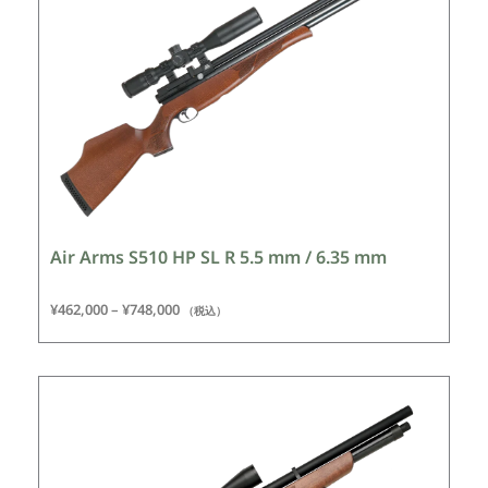
Air Arms S510 HP SL R 5.5 mm / 6.35 mm
¥
462,000
–
¥
748,000
（税込）