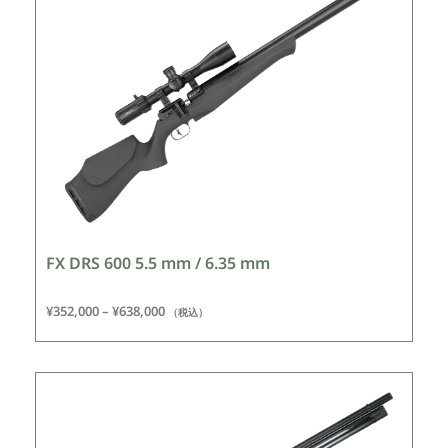
FX DRS 600 5.5 mm / 6.35 mm
¥
352,000
–
¥
638,000
（税込）