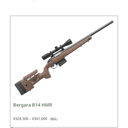
Bergara B14 HMR
¥
324,500
–
¥
341,000
（税込）