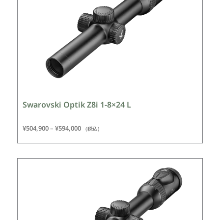
Swarovski Optik Z8i 1-8×24 L
¥
504,900
–
¥
594,000
（税込）