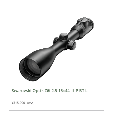
Swarovski Optik Z6i 2.5-15×44 Ⅱ P BT L
¥
515,900
（税込）