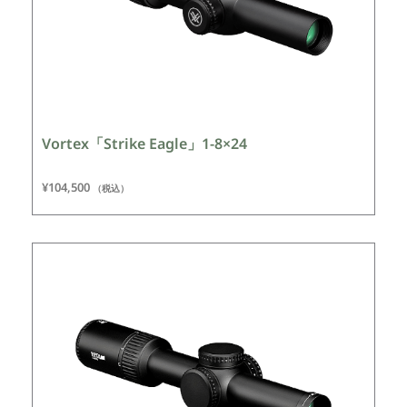
Vortex「Strike Eagle」1-8×24
¥
104,500
（税込）