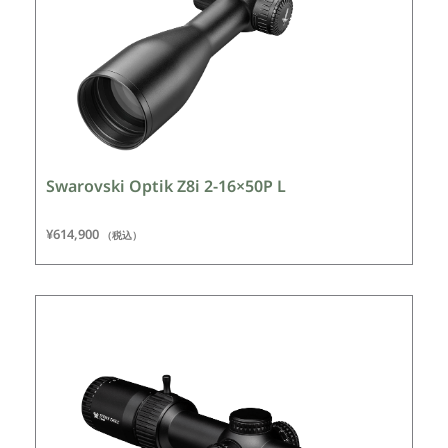
Swarovski Optik Z8i 2-16×50P L
¥
614,900
（税込）