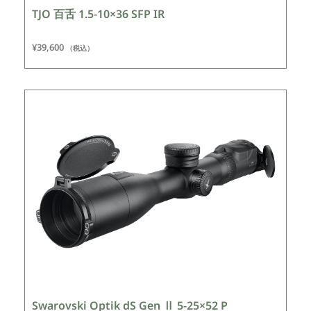
TJO 百舌 1.5-10×36 SFP IR
¥
39,600
（税込）
Swarovski Optik dS Gen Ⅱ 5-25×52 P