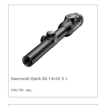
Swarovski Optik Z6i 1-6×24 Ⅱ L
¥
392,700
（税込）