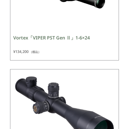
Vortex「VIPER PST Gen Ⅱ」1-6×24
¥
134,200
（税込）