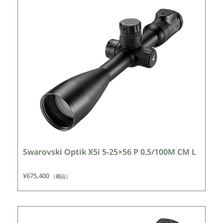
Swarovski Optik X5i 5-25×56 P 0.5/100M CM L
¥
675,400
（税込）