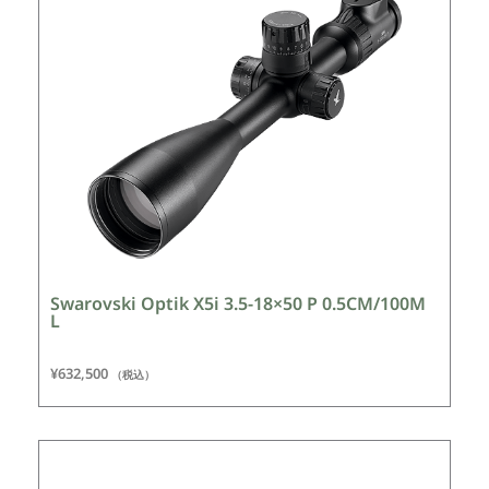
Swarovski Optik X5i 3.5-18×50 P 0.5CM/100M
L
¥
632,500
（税込）