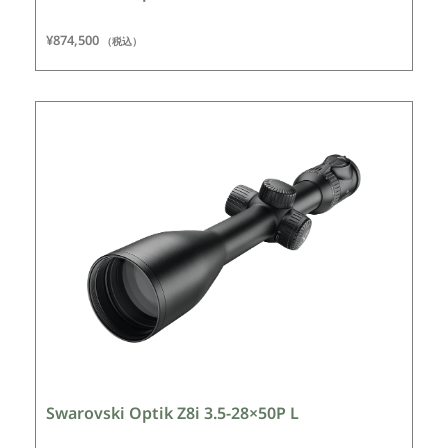
¥
874,500
（税込）
Swarovski Optik Z8i 3.5-28×50P L