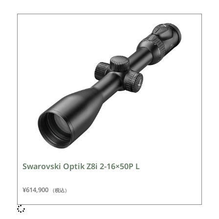
Swarovski Optik Z8i 2-16×50P L
¥
614,900
（税込）