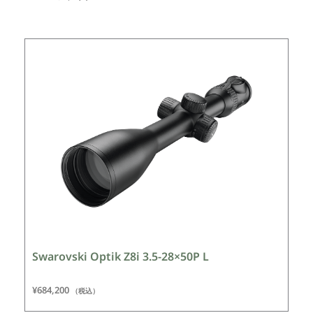
Swarovski Optik Z8i 3.5-28×50P L
¥
684,200
（税込）