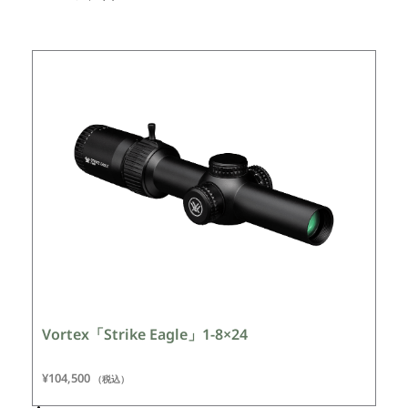
Vortex「Strike Eagle」1-8×24
¥
104,500
（税込）