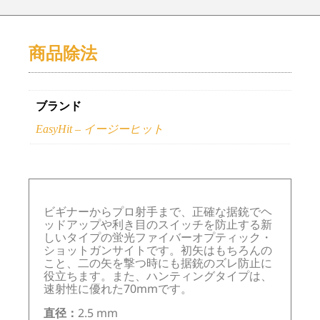
商品除法
ブランド
EasyHit – イージーヒット
ビギナーからプロ射手まで、正確な据銃でヘ
ッドアップや利き目のスイッチを防止する新
しいタイプの蛍光ファイバーオプティック・
ショットガンサイトです。初矢はもちろんの
こと、二の矢を撃つ時にも据銃のズレ防止に
役立ちます。また、ハンティングタイプは、
速射性に優れた70mmです。
直径：
2.5 mm