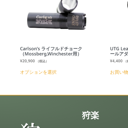
Carlson’s ライフルドチョーク
UTG L
（Mossberg,Winchester用）
ールア
¥
20,900
¥
4,400
（税込）
（
オプションを選択
お買い
狩楽