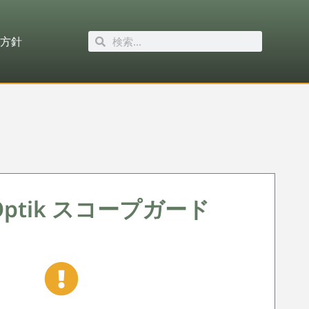
方針
i Optik スコープガード