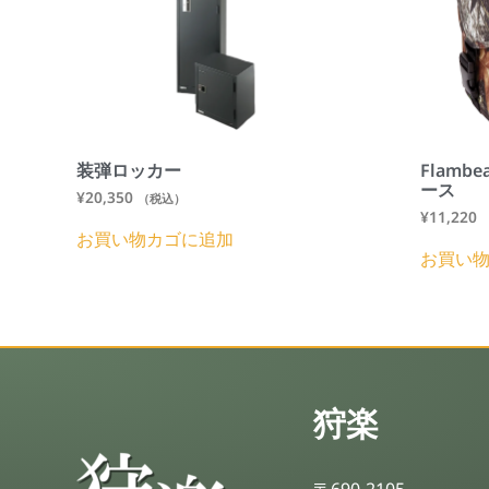
装弾ロッカー
Flamb
ース
¥
20,350
（税込）
¥
11,220
お買い物カゴに追加
お買い
狩楽