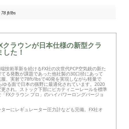
8 ft/lbs
Xクラウンが日本仕様の新型クラ
ました！
に最先端技術革新を続けるFX社の次世代PCP空気銃の新た
てる発数が課題であった他社製の30口径にあって
実射で78ft/lbsで40発を実現しながら軽量で
らゆる面で日本の猟野に最適化されています。2020
変更され。ストック下部にピカティニーレールを標準
「FXクラウン プロ」のハイパワーロングバージョ
ターにレギュレーター圧力計なども完備。FX社オ
。