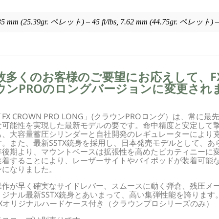
35 mm (25.39gr. ペレット) – 45 ft/lbs, 7.62 mm (44.75gr. ペレット) – 7
数多くのお客様のご要望にお応えして、F
ウンPROのロングバージョンに変更され
「FX CROWN PRO LONG」(クラウンPROロング）は、常
な可能性を実現した最新モデルの要です。命中精度と安定して撃
も、大容量蓄圧シリンダーと自社開発のレギュレーターにより克服、
す。また、最新SSTX銃身を採用し、日本発売モデルとして、あ
年後期より、マウントベースは拡張性を高めたピカティニーに
装着することにより、レーザーサイトやバイポッドが装着可能な
ンになりました。
操作が早く確実なサイドレバー、スムースに動く弾倉、残圧メー
リジナル最新SSTX銃身とあいまって、高い集弾性能を誇ります
FXオリジナルハードケース付き（クラウンプロシリーズのみ）