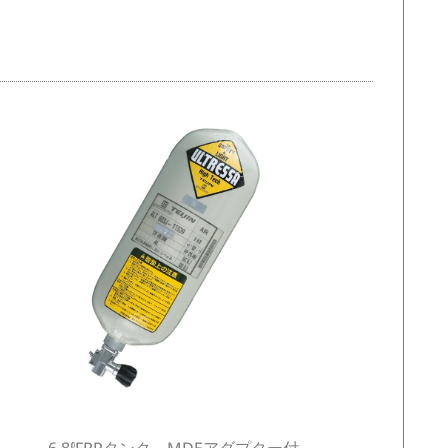
6.8ℓFRPタンク、MDEアダプター付