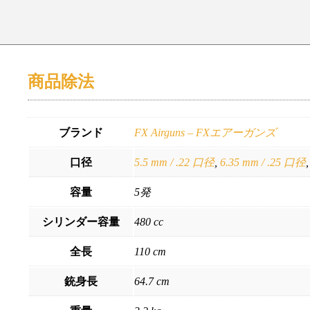
商品除法
ブランド
FX Airguns – FXエアーガンズ
口径
5.5 mm / .22 口径
,
6.35 mm / .25 口径
容量
5発
シリンダー容量
480 cc
全長
110 cm
銃身長
64.7 cm