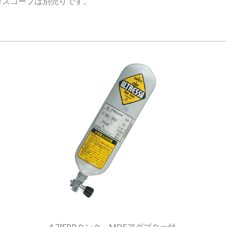
※スコープは別売りです。
4.7ℓFRPタンク、MDEアダプター付