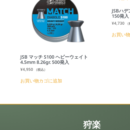
JSBハデス
150発入
¥
4,730
（
お買い
JSB マッチ S100 ヘビーウェイト
4.5mm 8.26gr. 500発入
¥
4,950
（税込）
お買い物カゴに追加
狩楽